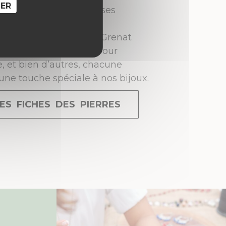
SER
ine, chacune apportant ses
és uniques. Découvrez
te pour la sérénité, le Grenat
assion, la Labradorite pour
re, et bien d’autres, chacune
une touche spéciale à nos bijoux.
ES FICHES DES PIERRES