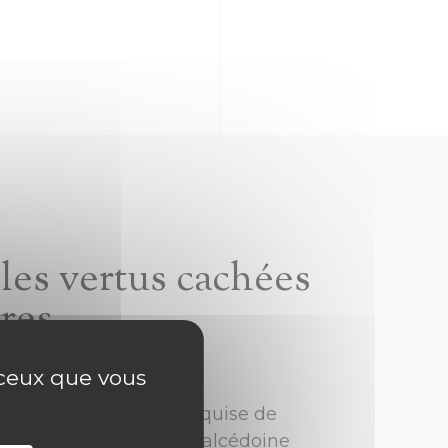
les vertus cachées
rres
r ceux que vous
offre une sélection exquise de
emi-précieuses, de la Calcédoine