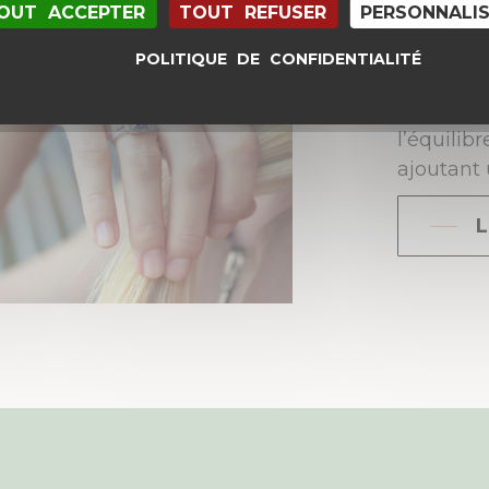
OUT ACCEPTER
TOUT REFUSER
PERSONNALI
à la Citr
propriét
POLITIQUE DE CONFIDENTIALITÉ
l’Améthys
pour la p
l’équilib
ajoutant 
L