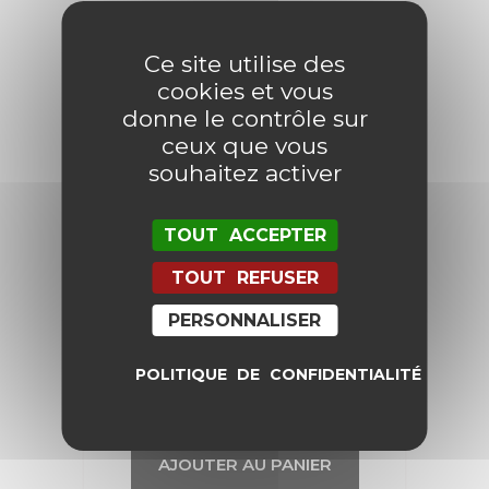
Promo !
Ce site utilise des
cookies et vous
donne le contrôle sur
ceux que vous
souhaitez activer
TOUT ACCEPTER
TOUT REFUSER
PERSONNALISER
Bague Marquise Jade
POLITIQUE DE CONFIDENTIALITÉ
87,00
€
69,60
€
AJOUTER AU PANIER