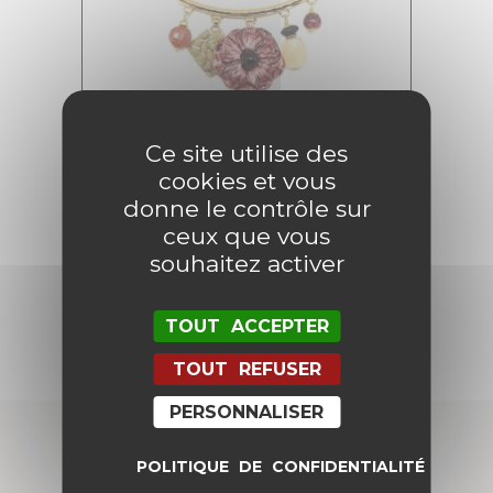
Ce site utilise des
cookies et vous
Collier Carmen
donne le contrôle sur
82,00
€
41,00
€
ceux que vous
souhaitez activer
AJOUTER AU PANIER
TOUT ACCEPTER
TOUT REFUSER
PERSONNALISER
POLITIQUE DE CONFIDENTIALITÉ