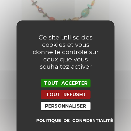
Ce site utilise des
cookies et vous
Collier Zapatera
donne le contrôle sur
49,00
€
24,50
€
ceux que vous
souhaitez activer
AJOUTER AU PANIER
TOUT ACCEPTER
TOUT REFUSER
PERSONNALISER
POLITIQUE DE CONFIDENTIALITÉ