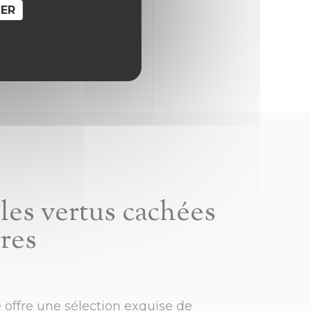
SER
les vertus cachées
rres
offre une sélection exquise de