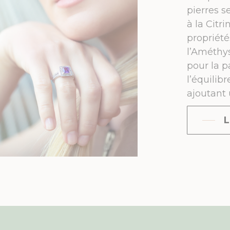
pierres s
à la Citr
propriét
l’Améthys
pour la p
l’équilib
ajoutant 
L