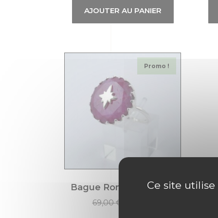
AJOUTER AU PANIER
Promo !
Ce site utilis
Bague Ronde en Rubis
69,00
€
55,20
€