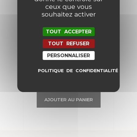
ceux que vous
souhaitez activer
TOUT ACCEPTER
TOUT REFUSER
PERSONNALISER
POLITIQUE DE CONFIDENTIALITÉ
Collier Surabaya
69,00
€
34,50
€
AJOUTER AU PANIER