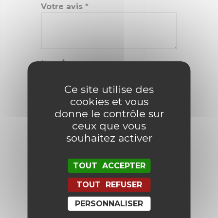
Votre avis
*
Nom
*
Ce site utilise des
cookies et vous
E-mail
*
donne le contrôle sur
ceux que vous
souhaitez activer
Enregistrer mon nom, mon e-mail
et mon site dans le navigateur
pour mon prochain commentaire.
TOUT ACCEPTER
TOUT REFUSER
PERSONNALISER