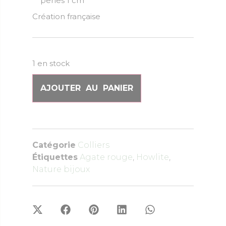
perles 1 cm
Création française
1 en stock
AJOUTER AU PANIER
Catégorie
Colliers
Étiquettes
Agate rouge
,
Howlite
,
Nature bijoux