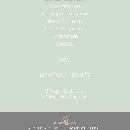
Nos marques
Nos bijoux touaregs
Nos bijoux retro
Fiches des pierres
Le magasin
Contact
CGV
MENTIONS LÉGALES
POLITIQUE DE
CONFIDENTIALITÉ
Création site internet : ariya by emandarine