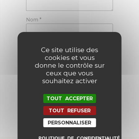
Nom
*
E-mail
*
Ce site utilise des
cookies et vous
donne le contrôle sur
ceux que vous
Enregistrer mon nom, mon e-mail
et mon site dans le navigateur
souhaitez activer
pour mon prochain commentaire.
TOUT ACCEPTER
TOUT REFUSER
PERSONNALISER
POLITIQUE DE CONFIDENTIALITÉ