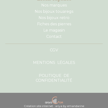
Nos marques
Nos bijoux touaregs
Nos bijoux retro
Fiches des pierres
Le magasin
Contact
CGV
MENTIONS LÉGALES
POLITIQUE DE
CONFIDENTIALITÉ
Création site internet : ariya by emandarine