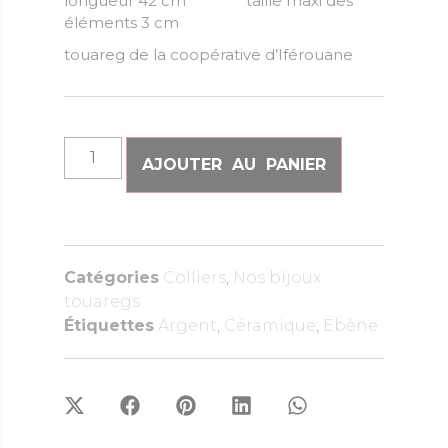
longueur 42 cm taille maxi des
éléments 3 cm
touareg de la coopérative d’Iférouane
AJOUTER AU PANIER
Catégories
Colliers
,
Nos bijoux
touaregs
Étiquettes
Argent
,
Céramique
,
Ebène