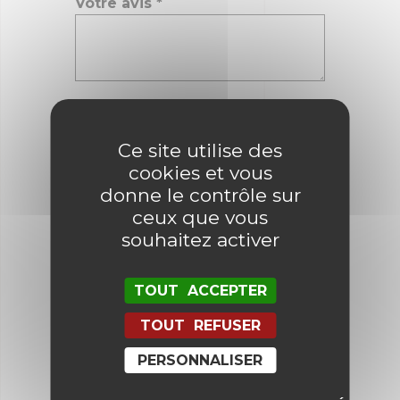
Votre avis
*
Nom
*
Ce site utilise des
cookies et vous
E-mail
*
donne le contrôle sur
ceux que vous
souhaitez activer
Enregistrer mon nom, mon e-mail
et mon site dans le navigateur
pour mon prochain commentaire.
TOUT ACCEPTER
TOUT REFUSER
PERSONNALISER