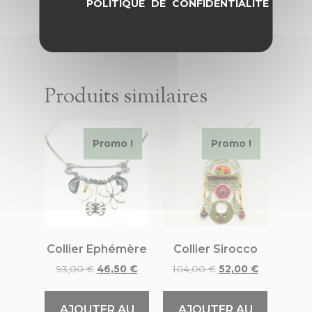
POLITIQUE DE CONFIDENTIALITÉ
Produits similaires
Promo !
Promo !
Collier Ephémère
Collier Sirocco
93,00
€
46,50
€
104,00
€
52,00
€
AJOUTER AU
AJOUTER AU