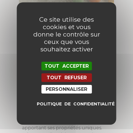
Ce site utilise des
cookies et vous
donne le contrôle sur
ceux que vous
souhaitez activer
TOUT ACCEPTER
Découvrez les vertus
TOUT REFUSER
cachées de nos pierres
PERSONNALISER
POLITIQUE DE CONFIDENTIALITÉ
Cléophée offre une sélection exquise
de pierres semi-précieuses, de la
Calcédoine à la Citrine, chacune
apportant ses propriétés uniques.