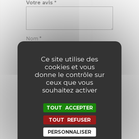
Votre avis
*
Nom
*
Ce site utilise des
E-mail
*
cookies et vous
donne le contrôle sur
ceux que vous
souhaitez activer
Enregistrer mon nom, mon e-mail
et mon site dans le navigateur
pour mon prochain commentaire.
TOUT ACCEPTER
TOUT REFUSER
PERSONNALISER