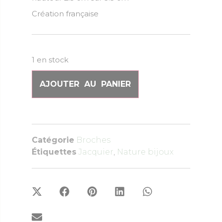
Création française
1 en stock
AJOUTER AU PANIER
Catégorie
Broches
Étiquettes
Jacquier
,
Nature bijoux