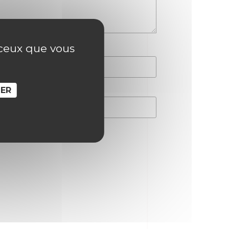
r ceux que vous
SER
hain commentaire.