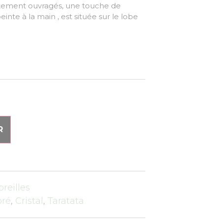
atement ouvragés, une touche de
einte à la main , est située sur le lobe
R
oreilles
oré
,
Cristal
,
Taratata