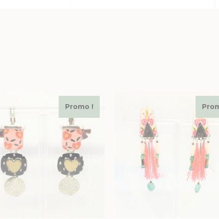
Promo !
Prom