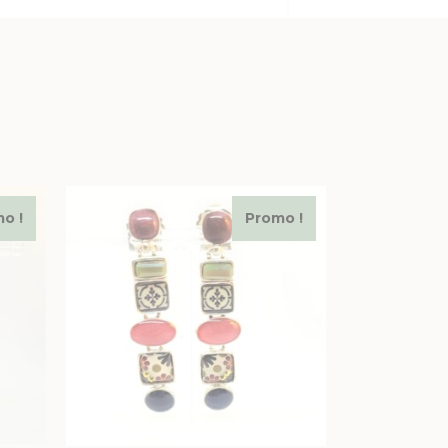
o !
Promo !