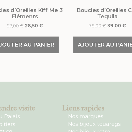
les d’Oreilles Kiff Me 3
Boucles d’Oreilles C
Eléments
Tequila
57,00
€
28,50
€
78,00
€
39,00
€
JOUTER AU PANIER
AJOUTER AU PANI
ndre visite
Liens rapides
u Palais
Nos marques
Nos bijoux touaregs
itiers
Nos bijoux retro