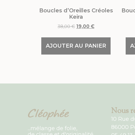
Boucles d’Oreilles Créoles
Bouc
Keira
38,00
€
19,00
€
AJOUTER AU PANIER
A
Nous re
10 Rue d
86000 Po
...mélange de folie,
de classe et d'originalité...