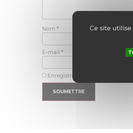
Ce site utilis
Nom
*
E-mail
*
T
Enregistrer mon nom, mon e-ma