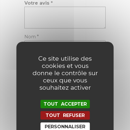
Votre avis
*
Nom
*
Ce site utilise des
E-mail
*
cookies et vous
donne le contrôle sur
ceux que vous
Enregistrer mon nom, mon e-mail
souhaitez activer
et mon site dans le navigateur
pour mon prochain commentaire.
TOUT ACCEPTER
TOUT REFUSER
PERSONNALISER