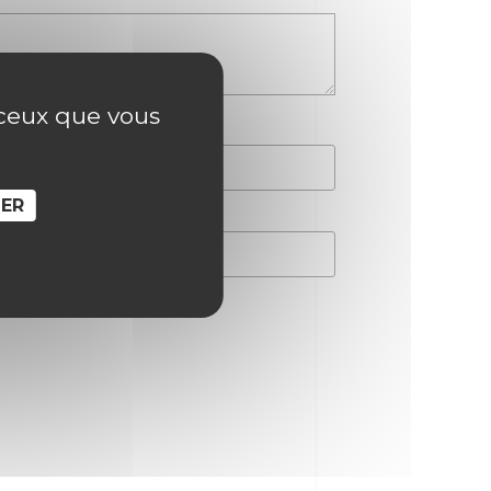
r ceux que vous
SER
hain commentaire.