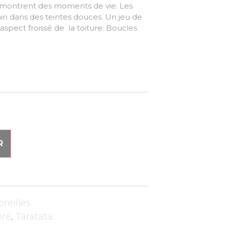
 montrent des moments de vie. Les
ain dans des teintes douces. Un jeu de
’aspect froissé de la toiture. Boucles
R
oreilles
oré
,
Taratata