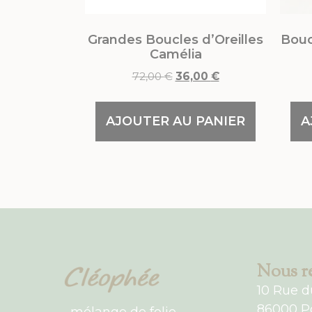
Grandes Boucles d’Oreilles
Bouc
Camélia
72,00
€
36,00
€
AJOUTER AU PANIER
A
Nous re
10 Rue d
86000 Po