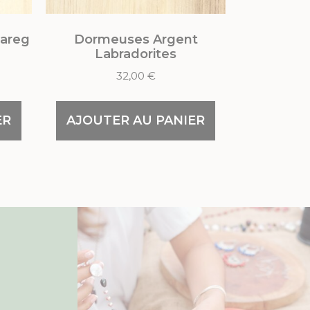
uareg
Dormeuses Argent
Labradorites
32,00
€
ER
AJOUTER AU PANIER