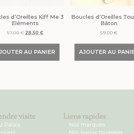
les d’Oreilles Kiff Me 3
Boucles d’Oreilles To
Eléments
Bâton
57,00
€
28,50
€
59,00
€
JOUTER AU PANIER
AJOUTER AU PANI
ndre visite
Liens rapides
u Palais
Nos marques
Nos bijoux touaregs
itiers