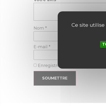
Ce site utilis
Nom
*
T
E-mail
*
Enregistrer mon nom, mon e-ma