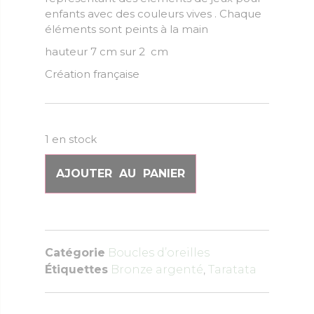
enfants avec des couleurs vives . Chaque
éléments sont peints à la main
hauteur 7 cm sur 2 cm
Création française
1 en stock
AJOUTER AU PANIER
Catégorie
Boucles d’oreilles
Étiquettes
Bronze argenté
,
Taratata