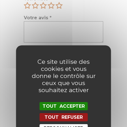
Votre avis
*
Nom
*
Ce site utilise des
cookies et vous
E-mail
*
donne le contrôle sur
ceux que vous
souhaitez activer
Enregistrer mon nom, mon e-mail
et mon site dans le navigateur
TOUT ACCEPTER
pour mon prochain commentaire.
TOUT REFUSER