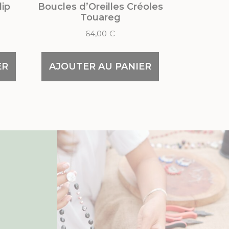
lip
Boucles d’Oreilles Créoles
Touareg
64,00
€
ER
AJOUTER AU PANIER