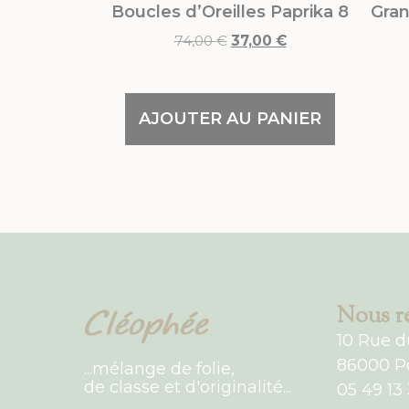
Boucles d’Oreilles Paprika 8
Gran
74,00
€
37,00
€
AJOUTER AU PANIER
Nous re
10 Rue d
86000 Po
...mélange de folie,
de classe et d'originalité...
05 49 13 