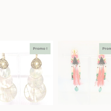
Promo !
Prom