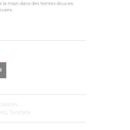
à la main dans des teintes douces.
euses.
R
oreilles
oré
,
Taratata