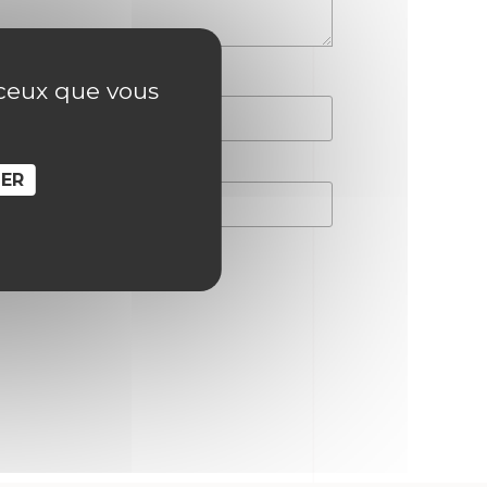
r ceux que vous
SER
hain commentaire.