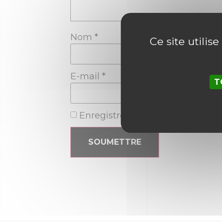
Nom
*
Ce site utilis
E-mail
*
T
Enregistrer mon nom, mon e-ma