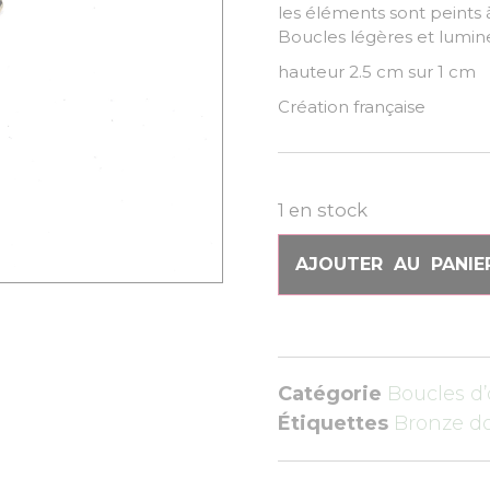
les éléments sont peints 
Boucles légères et lumin
hauteur 2.5 cm sur 1 cm
Création française
1 en stock
AJOUTER AU PANIE
Catégorie
Boucles d’
Étiquettes
Bronze d