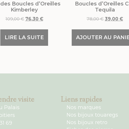
des Boucles d’Oreilles
Boucles d’Oreilles C
Kimberley
Tequila
109,00
€
76,30
€
78,00
€
39,00
€
LIRE LA SUITE
AJOUTER AU PANI
ndre visite
Liens rapides
u Palais
Nos marques
Nos bijoux touaregs
itiers
Nos bijoux retro
31 69