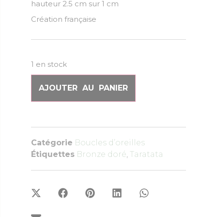
hauteur 2.5 cm sur 1 cm
Création française
1 en stock
AJOUTER AU PANIER
Catégorie
Boucles d’oreilles
Étiquettes
Bronze doré
,
Taratata