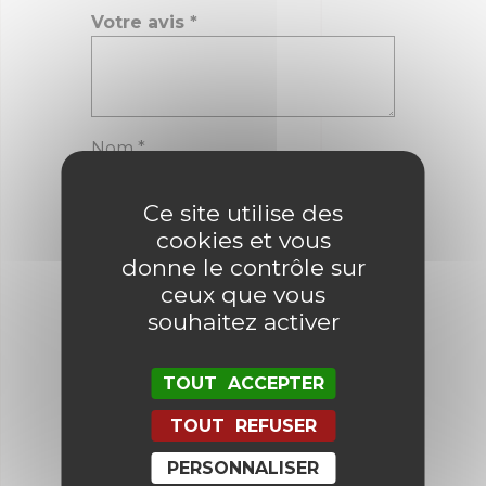
Votre avis
*
Nom
*
Ce site utilise des
E-mail
*
cookies et vous
donne le contrôle sur
ceux que vous
souhaitez activer
Enregistrer mon nom, mon e-mail
et mon site dans le navigateur
pour mon prochain commentaire.
TOUT ACCEPTER
TOUT REFUSER
PERSONNALISER