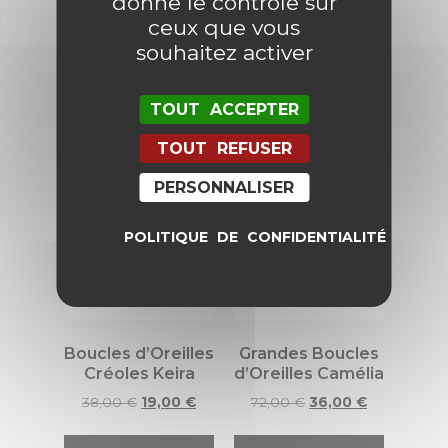
donne le contrôle sur
ceux que vous
souhaitez activer
TOUT ACCEPTER
Produits similaires
TOUT REFUSER
PERSONNALISER
Promo !
Promo !
POLITIQUE DE CONFIDENTIALITÉ
Boucles d’Oreilles
Grandes Boucles
Créoles Keira
d’Oreilles Camélia
38,00
€
19,00
€
72,00
€
36,00
€