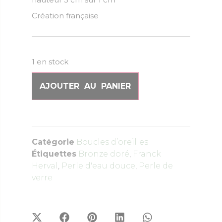
Création française
1 en stock
AJOUTER AU PANIER
Catégorie
Boucles d’oreilles
Étiquettes
Bronze doré
,
Franck
Herval
,
Perle d'eau douce
,
Perle de
verre