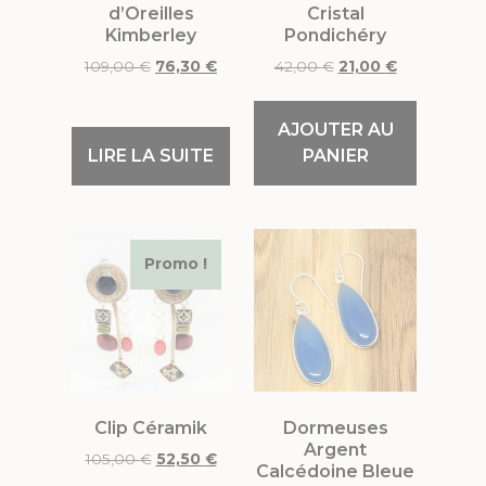
d’Oreilles
Cristal
Kimberley
Pondichéry
109,00
€
76,30
€
42,00
€
21,00
€
AJOUTER AU
LIRE LA SUITE
PANIER
Promo !
Clip Céramik
Dormeuses
Argent
105,00
€
52,50
€
Calcédoine Bleue