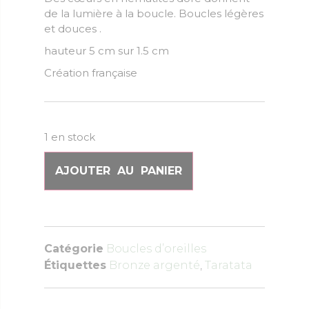
de la lumière à la boucle. Boucles légères
et douces .
hauteur 5 cm sur 1.5 cm
Création française
1 en stock
AJOUTER AU PANIER
Catégorie
Boucles d’oreilles
Étiquettes
Bronze argenté
,
Taratata