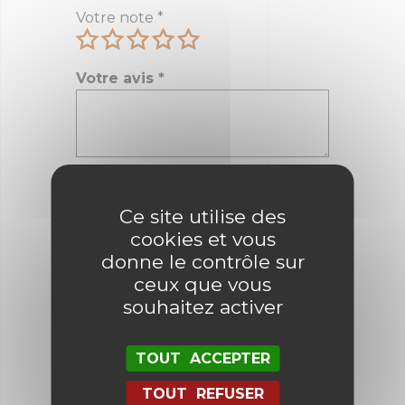
Votre note
*
Votre avis
*
Nom
*
Ce site utilise des
cookies et vous
E-mail
*
donne le contrôle sur
ceux que vous
souhaitez activer
Enregistrer mon nom, mon e-mail
et mon site dans le navigateur
TOUT ACCEPTER
pour mon prochain commentaire.
TOUT REFUSER