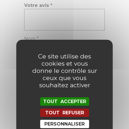
Votre avis
*
Nom
*
Ce site utilise des
E-mail
*
cookies et vous
donne le contrôle sur
ceux que vous
souhaitez activer
Enregistrer mon nom, mon e-mail
et mon site dans le navigateur
pour mon prochain commentaire.
TOUT ACCEPTER
TOUT REFUSER
PERSONNALISER