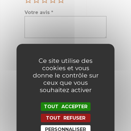
Votre avis
*
Nom
*
Ce site utilise des
cookies et vous
E-mail
*
donne le contrôle sur
ceux que vous
souhaitez activer
Enregistrer mon nom, mon e-mail
et mon site dans le navigateur
pour mon prochain commentaire.
TOUT ACCEPTER
TOUT REFUSER
PERSONNALISER