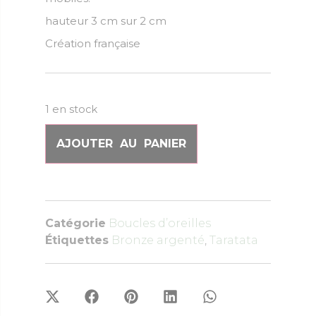
hauteur 3 cm sur 2 cm
Création française
1 en stock
AJOUTER AU PANIER
Catégorie
Boucles d’oreilles
Étiquettes
Bronze argenté
,
Taratata