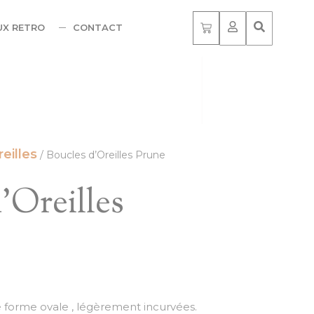
UX RETRO
CONTACT
eilles
/ Boucles d’Oreilles Prune
’Oreilles
forme ovale , légèrement incurvées.