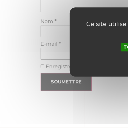
Nom
*
Ce site utilis
E-mail
*
T
Enregistrer mon nom, mon e-ma