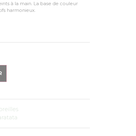
ints à la main. La base de couleur
tifs harmonieux.
R
oreilles
aratata