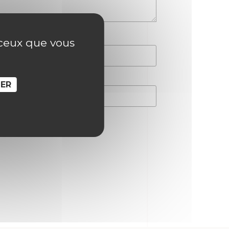
r ceux que vous
SER
hain commentaire.