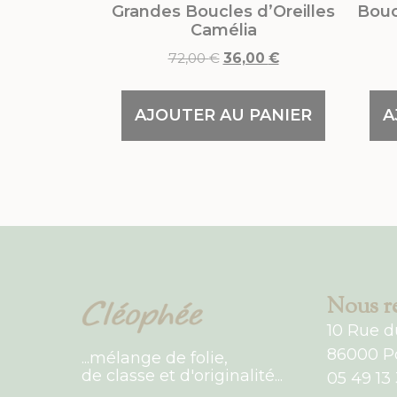
Grandes Boucles d’Oreilles
Bouc
Camélia
72,00
€
36,00
€
AJOUTER AU PANIER
A
Nous re
10 Rue d
86000 Po
...mélange de folie,
de classe et d'originalité...
05 49 13 