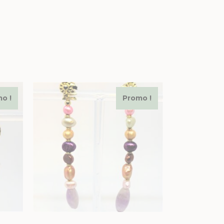
o !
Promo !