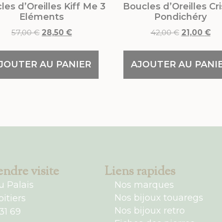
les d’Oreilles Kiff Me 3
Boucles d’Oreilles Cri
Eléments
Pondichéry
57,00
€
28,50
€
42,00
€
21,00
€
JOUTER AU PANIER
AJOUTER AU PANI
ndre visite
Liens rapides
u Palais
Nos marques
Nos bijoux touaregs
itiers
Nos bijoux retro
31 69