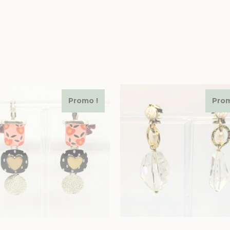
Promo !
Prom