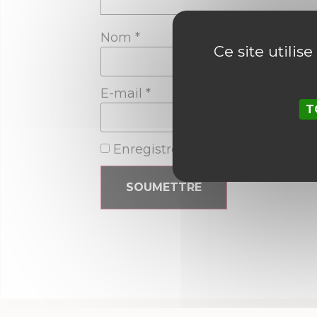
Nom
*
Ce site utilis
E-mail
*
T
Enregistrer mon nom, mon e-ma