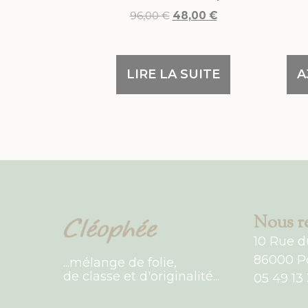
96,00
€
48,00
€
LIRE LA SUITE
A
Nous re
10 Rue d
86000 Po
...mélange de folie,
de classe et d'originalité...
05 49 13 