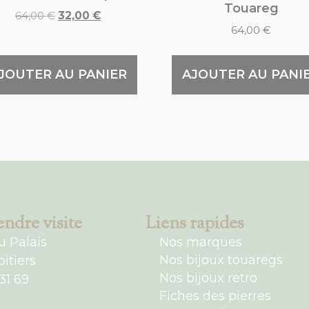
Touareg
64,00
€
32,00
€
64,00
€
JOUTER AU PANIER
AJOUTER AU PANI
ndre visite
Liens rapides
u Palais
Nos marques
Nos bijoux touaregs
itiers
Nos bijoux retro
31 69
Fiches des pierres