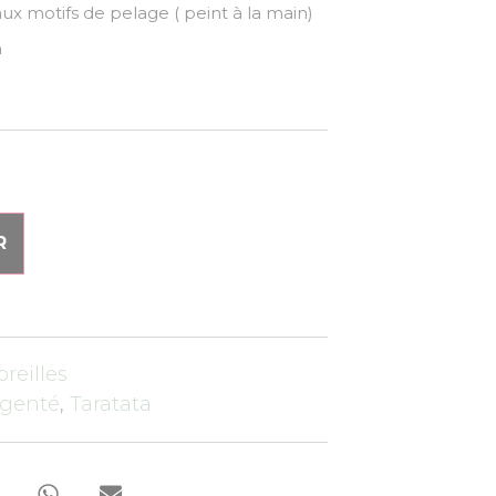
ux motifs de pelage ( peint à la main)
m
R
oreilles
rgenté
,
Taratata