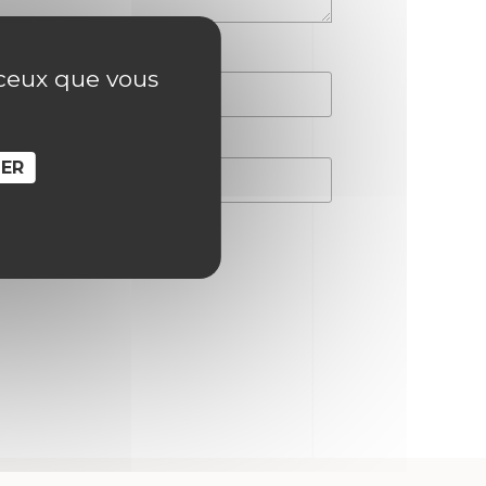
r ceux que vous
SER
hain commentaire.