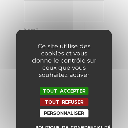
Nom
*
Ce site utilise des
E-mail
*
cookies et vous
donne le contrôle sur
ceux que vous
souhaitez activer
Enregistrer mon nom, mon e-mail
et mon site dans le navigateur
pour mon prochain commentaire.
TOUT ACCEPTER
TOUT REFUSER
PERSONNALISER
POLITIQUE DE CONFIDENTIALITÉ