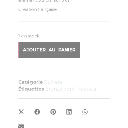
élément 3.5 cm sur 3 cm
Création française
1 en stock
AJOUTER AU PANIER
Catégorie
Colliers
Étiquettes
Bronze doré
,
Taratata