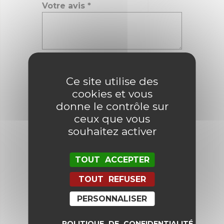
Votre avis
*
Nom
*
Ce site utilise des
cookies et vous
E-mail
*
donne le contrôle sur
ceux que vous
souhaitez activer
Enregistrer mon nom, mon e-mail
et mon site dans le navigateur
TOUT ACCEPTER
pour mon prochain commentaire.
TOUT REFUSER
PERSONNALISER
POLITIQUE DE CONFIDENTIALITÉ