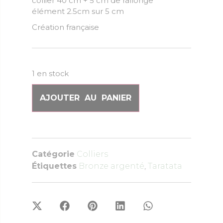
collier 40 cm + 5 cm de rallonge
élément 2.5cm sur 5 cm
Création française
1 en stock
AJOUTER AU PANIER
Catégorie
Colliers
Étiquettes
Bronze argenté
,
Taratata