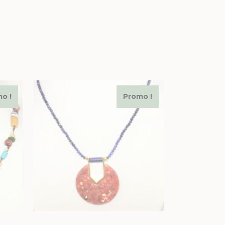
o !
Promo !