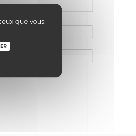
r ceux que vous
SER
hain commentaire.