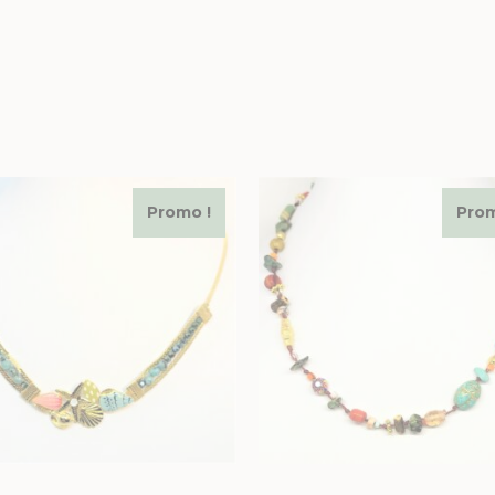
Promo !
Prom