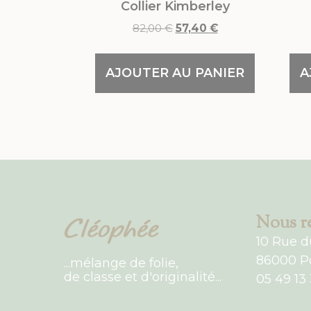
Collier Kimberley
82,00
€
57,40
€
AJOUTER AU PANIER
A
Nous re
10 Rue d
86000 Po
...mélange de folie,
de classe et d'originalité...
05 49 13 