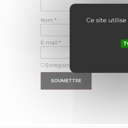
Ce site utilis
Nom
*
E-mail
*
T
Enregistrer mon nom, mon e-ma