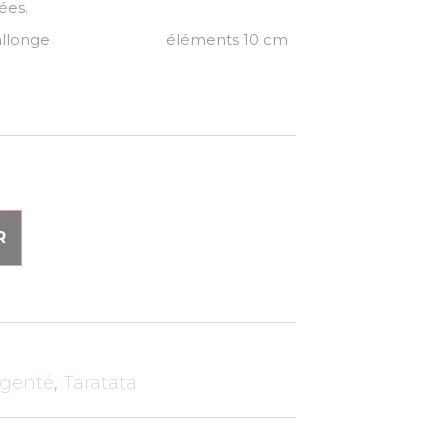
ées.
cm de rallonge éléments 10 cm
R
rgenté
,
Taratata