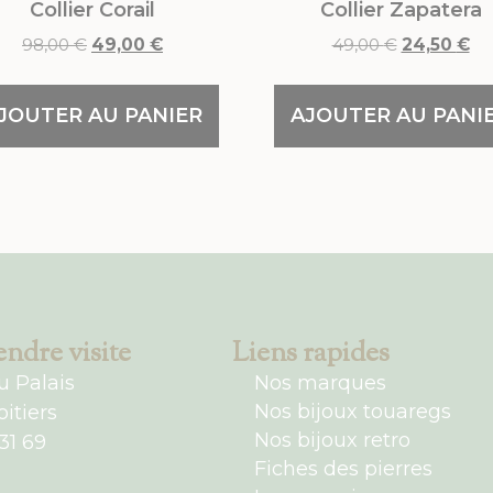
Collier Corail
Collier Zapatera
98,00
€
49,00
€
49,00
€
24,50
€
JOUTER AU PANIER
AJOUTER AU PANI
ndre visite
Liens rapides
u Palais
Nos marques
Nos bijoux touaregs
itiers
Nos bijoux retro
31 69
Fiches des pierres