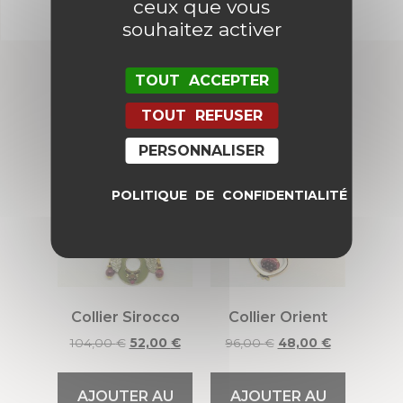
ceux que vous
souhaitez activer
TOUT ACCEPTER
Produits similaires
TOUT REFUSER
PERSONNALISER
Promo !
Promo !
POLITIQUE DE CONFIDENTIALITÉ
Collier Sirocco
Collier Orient
104,00
€
52,00
€
96,00
€
48,00
€
AJOUTER AU
AJOUTER AU