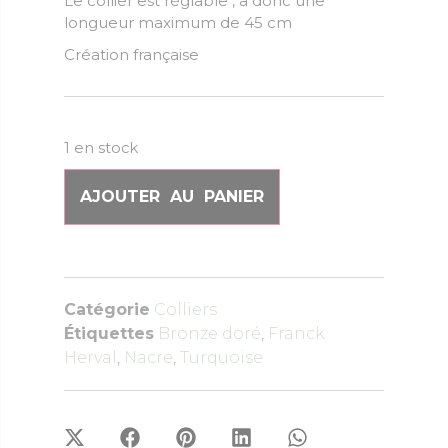
Le collier est réglable , a donc une
longueur maximum de 45 cm
Création française
1 en stock
AJOUTER AU PANIER
Catégorie
Colliers
Étiquettes
Bronze doré
,
Franck
Herval
,
Nacre
,
Turquoise