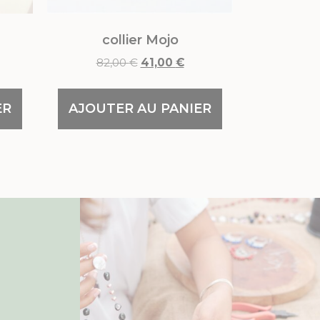
collier Mojo
82,00
€
41,00
€
ER
AJOUTER AU PANIER