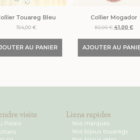
ollier Touareg Bleu
Collier Mogador
154,00
€
82,00
€
41,00
€
JOUTER AU PANIER
AJOUTER AU PANI
ndre visite
Liens rapides
u Palais
Nos marques
Nos bijoux touaregs
itiers
Nos bijoux retro