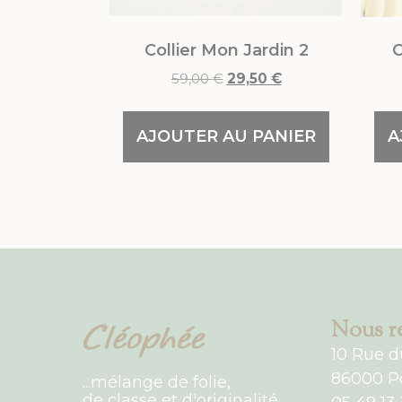
Collier Mon Jardin 2
C
59,00
€
29,50
€
AJOUTER AU PANIER
A
Nous re
10 Rue d
86000 Po
...mélange de folie,
de classe et d'originalité...