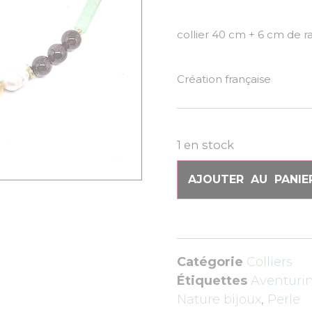
collier 40 cm + 6 cm de r
Création française
1 en stock
AJOUTER AU PANIE
Catégorie
Colliers
Étiquettes
Aventuri
Nature bijoux
,
Perle