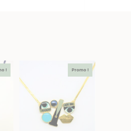
o !
Promo !