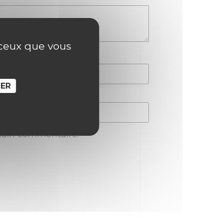
r ceux que vous
SER
hain commentaire.