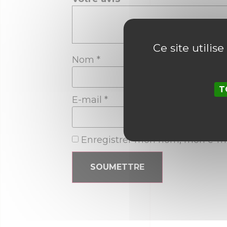
Ce site utilis
Nom
*
T
E-mail
*
Enregistrer mon nom, mon e-ma