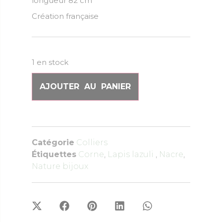
longueur 82 cm
Création française
1 en stock
AJOUTER AU PANIER
Catégorie
Colliers
Étiquettes
Corne
,
Lapis lazuli
,
Nacre
,
Nature bijoux