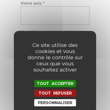
Votre avis
*
Nom
*
Ce site utilise des
cookies et vous
E-mail
*
donne le contrôle sur
ceux que vous
souhaitez activer
Enregistrer mon nom, mon e-mail
et mon site dans le navigateur
pour mon prochain commentaire.
TOUT ACCEPTER
TOUT REFUSER
PERSONNALISER