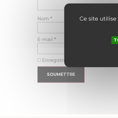
Ce site utilis
Nom
*
E-mail
*
T
Enregistrer mon nom, mon e-ma