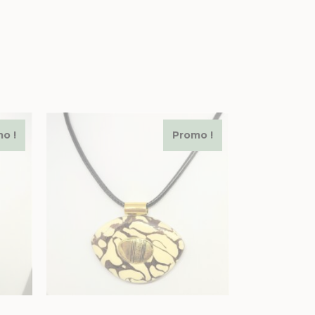
o !
Promo !