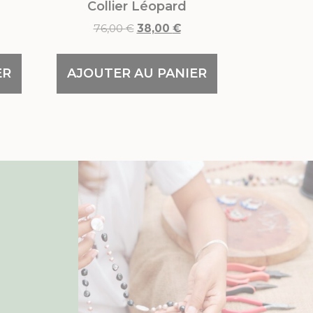
Collier Léopard
76,00
€
38,00
€
ER
AJOUTER AU PANIER