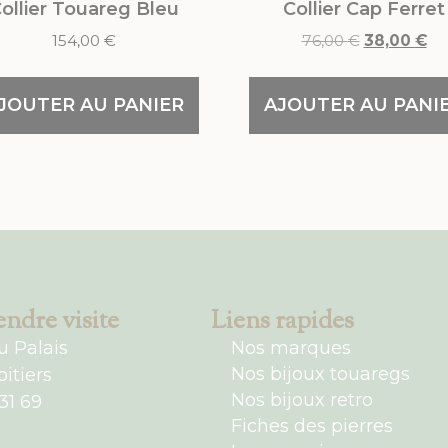
ollier Touareg Bleu
Collier Cap Ferret
154,00
€
76,00
€
38,00
€
JOUTER AU PANIER
AJOUTER AU PANI
ndre visite
Liens rapides
u Palais
Nos marques
Nos bijoux touaregs
itiers
Nos bijoux retro
31 69
Fiches des pierres