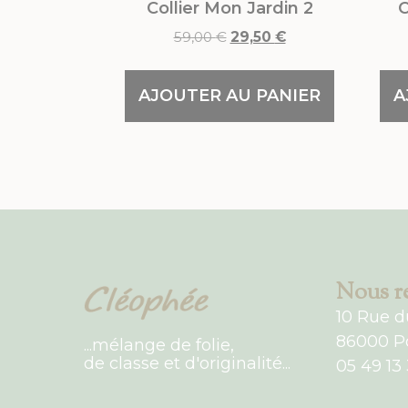
Collier Mon Jardin 2
C
59,00
€
29,50
€
AJOUTER AU PANIER
A
Nous re
10 Rue d
86000 Po
...mélange de folie,
de classe et d'originalité...
05 49 13 