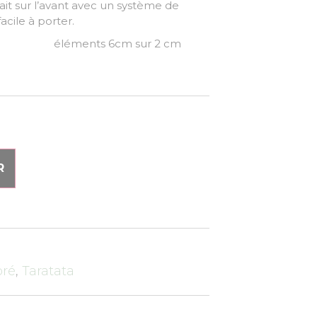
ait sur l’avant avec un système de
facile à porter.
léments 6cm sur 2 cm
R
oré
,
Taratata