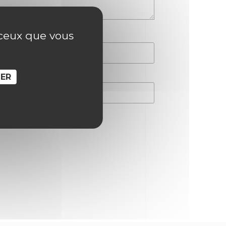
r ceux que vous
SER
hain commentaire.