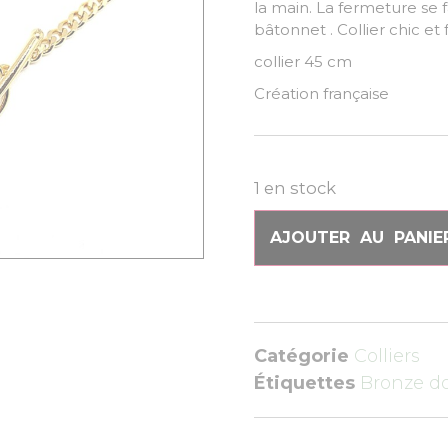
la main. La fermeture se f
bâtonnet . Collier chic et 
collier 45 cm é
Création française
1 en stock
AJOUTER AU PANIE
Catégorie
Colliers
Étiquettes
Bronze d