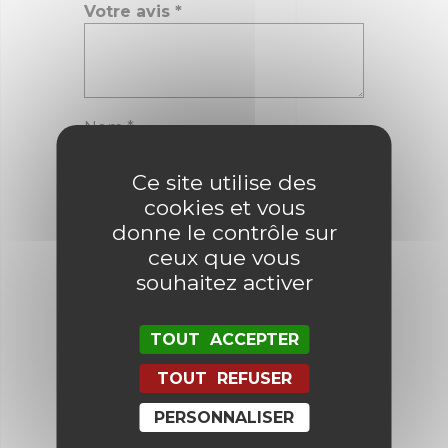
Votre avis
*
Nom
*
Ce site utilise des
E-mail
*
cookies et vous
donne le contrôle sur
ceux que vous
souhaitez activer
Enregistrer mon nom, mon e-mail
et mon site dans le navigateur
pour mon prochain commentaire.
TOUT ACCEPTER
TOUT REFUSER
PERSONNALISER