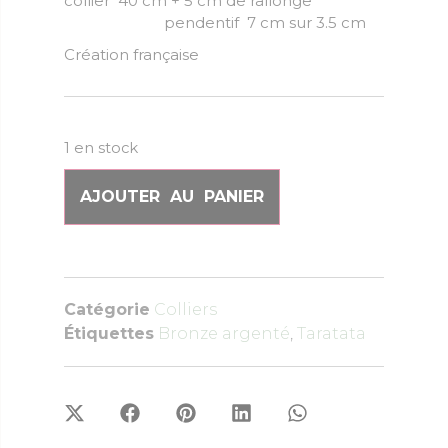
collier 40 cm + 5 cm de rallonge
pendentif 7 cm sur 3.5 cm
Création française
1 en stock
AJOUTER AU PANIER
Catégorie
Colliers
Étiquettes
Bronze argenté
,
Taratata