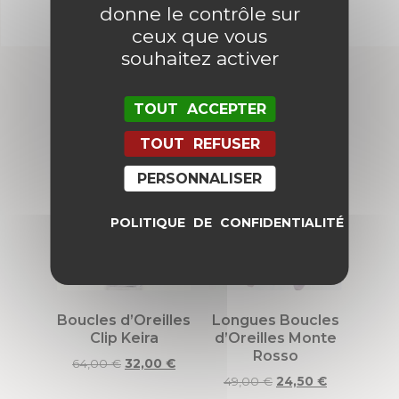
donne le contrôle sur
ceux que vous
souhaitez activer
TOUT ACCEPTER
Produits similaires
TOUT REFUSER
PERSONNALISER
Promo !
Promo !
POLITIQUE DE CONFIDENTIALITÉ
Boucles d’Oreilles
Longues Boucles
Clip Keira
d’Oreilles Monte
Rosso
64,00
€
32,00
€
49,00
€
24,50
€