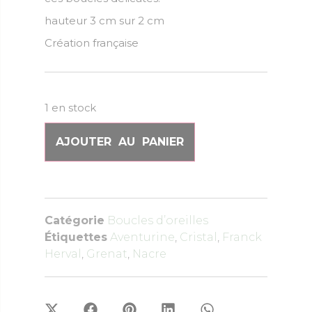
hauteur 3 cm sur 2 cm
Création française
1 en stock
AJOUTER AU PANIER
Catégorie
Boucles d’oreilles
Étiquettes
Aventurine
,
Cristal
,
Franck
Herval
,
Grenat
,
Nacre