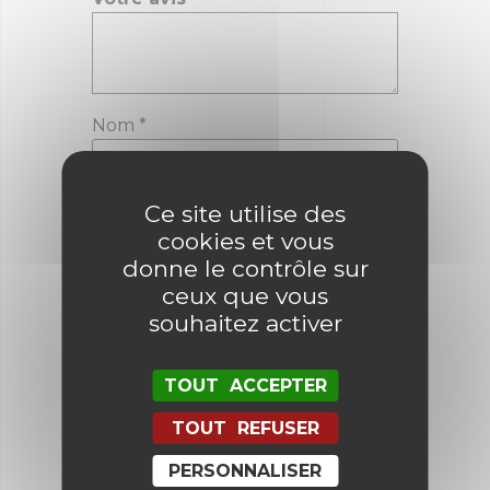
Nom
*
E-mail
*
Ce site utilise des
cookies et vous
donne le contrôle sur
ceux que vous
Enregistrer mon nom, mon e-mail
souhaitez activer
et mon site dans le navigateur
pour mon prochain commentaire.
TOUT ACCEPTER
TOUT REFUSER
PERSONNALISER