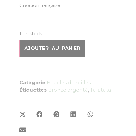
Création française
1 en stock
AJOUTER AU PANIER
Catégorie
Boucles d’oreilles
Étiquettes
Bronze argenté
,
Taratata