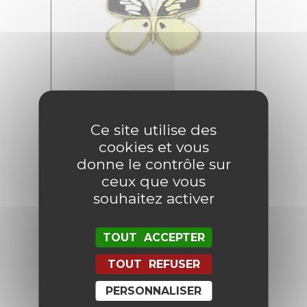
Ce site utilise des
cookies et vous
Broche Bicolore Mariposa
donne le contrôle sur
75,00
€
37,50
€
ceux que vous
souhaitez activer
AJOUTER AU PANIER
TOUT ACCEPTER
TOUT REFUSER
Promo !
PERSONNALISER