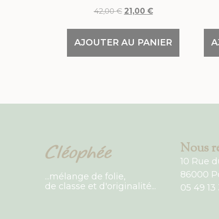
42,00
€
21,00
€
AJOUTER AU PANIER
A
Nous re
10 Rue d
86000 Po
...mélange de folie,
de classe et d'originalité...
05 49 13 