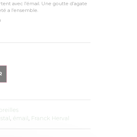
ortent avec l’émail. Une goutte d’agate
eté a l’ensemble.
m
R
oreilles
istal
,
émail
,
Franck Herval