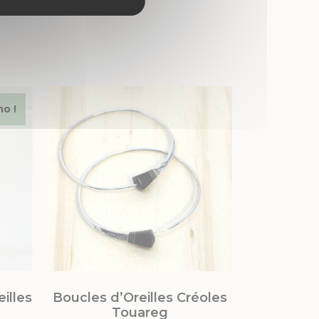
o !
illes
Boucles d’Oreilles Créoles
Touareg