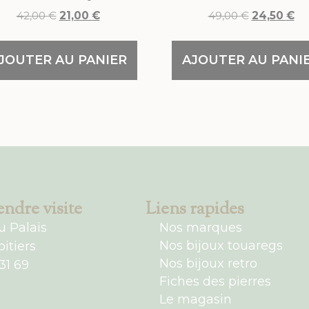
42,00
€
21,00
€
49,00
€
24,50
€
JOUTER AU PANIER
AJOUTER AU PANI
ndre visite
Liens rapides
u Palais
Nos marques
Nos bijoux touaregs
itiers
Nos bijoux retro
31 69
Fiches des pierres
Le magasin