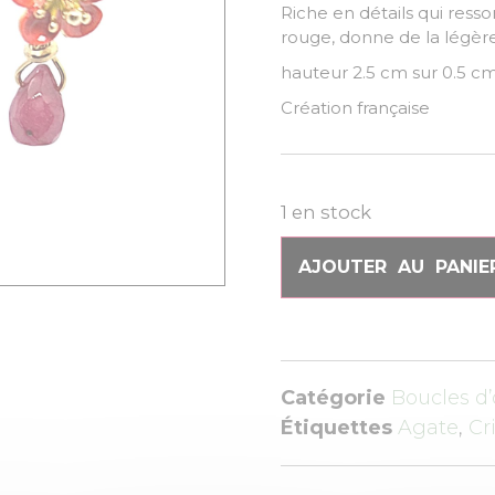
Riche en détails qui ress
rouge, donne de la légèr
hauteur 2.5 cm sur 0.5 c
Création française
1 en stock
AJOUTER AU PANIE
Catégorie
Boucles d’
Étiquettes
Agate
,
Cr