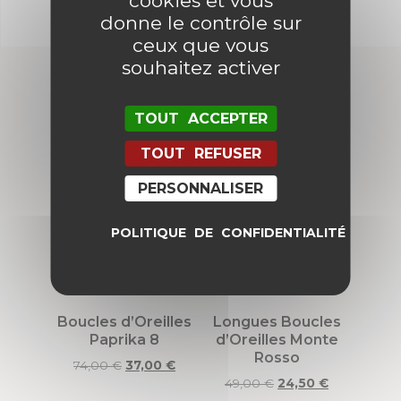
cookies et vous
donne le contrôle sur
ceux que vous
souhaitez activer
Produits similaires
TOUT ACCEPTER
TOUT REFUSER
Promo !
Promo !
PERSONNALISER
POLITIQUE DE CONFIDENTIALITÉ
Boucles d’Oreilles
Longues Boucles
Paprika 8
d’Oreilles Monte
Rosso
74,00
€
37,00
€
49,00
€
24,50
€