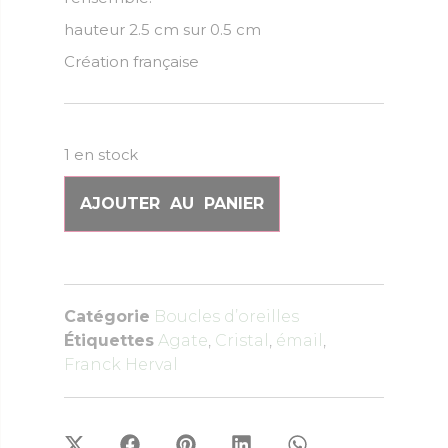
hauteur 2.5 cm sur 0.5 cm
Création française
1 en stock
AJOUTER AU PANIER
Catégorie
Boucles d’oreilles
Étiquettes
Agate
,
Cristal
,
émail
,
Franck Herval