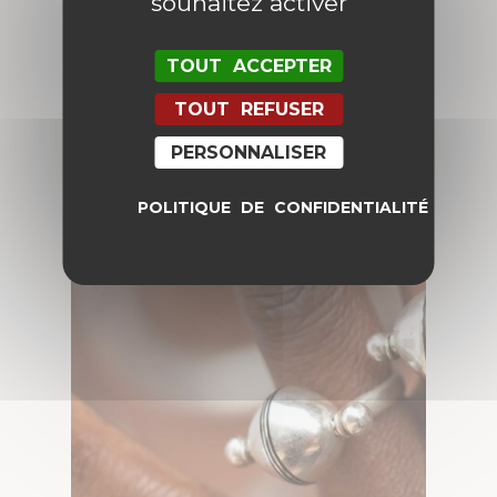
souhaitez activer
TOUT ACCEPTER
PENDENTIFS
TOUT REFUSER
PERSONNALISER
POLITIQUE DE CONFIDENTIALITÉ