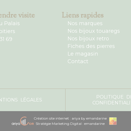
ndre visite
Liens rapides
u Palais
Nos marques
Nos bijoux touaregs
itiers
Nos bijoux retro
31 69
Fiches des pierres
Le magasin
Contact
POLITIQUE D
NTIONS LÉGALES
CONFIDENTIALI
Création site internet : ariya by emandarine
Stratégie Marketing Digital : emandarine