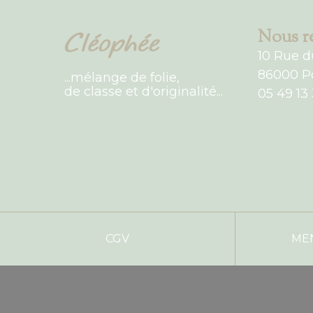
Nous re
10 Rue d
86000 Po
...mélange de folie,
de classe et d'originalité...
05 49 13 
CGV
ME