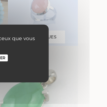
BAGUES
r ceux que vous
SER