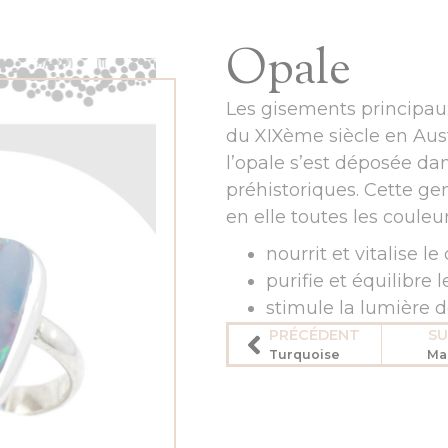
Opale
Les gisements principaux
du XIXème siècle en Aust
l’opale s’est déposée da
préhistoriques. Cette g
en elle toutes les couleur
nourrit et vitalise le
purifie et équilibre
stimule la lumière 
PRÉCÉDENT
SU
Turquoise
Ma