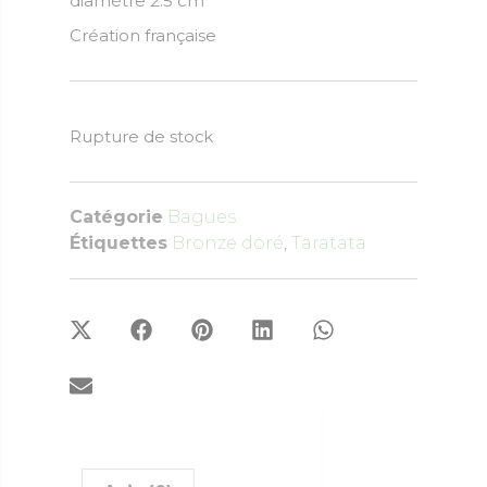
diamètre 2.5 cm
Création française
Rupture de stock
Catégorie
Bagues
Étiquettes
Bronze doré
,
Taratata