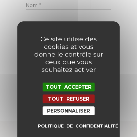
Nom
*
E-mail
*
Ce site utilise des
cookies et vous
donne le contrôle sur
Enregistrer mon nom, mon e-mail
ceux que vous
et mon site dans le navigateur
pour mon prochain commentaire.
souhaitez activer
TOUT ACCEPTER
TOUT REFUSER
PERSONNALISER
POLITIQUE DE CONFIDENTIALITÉ