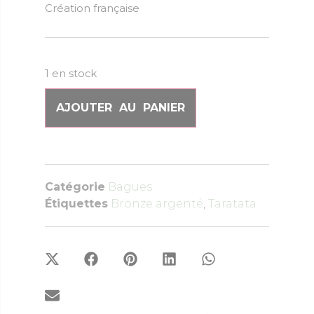
Création française
1 en stock
AJOUTER AU PANIER
Catégorie
Bagues
Étiquettes
Bronze argenté
,
Taratata