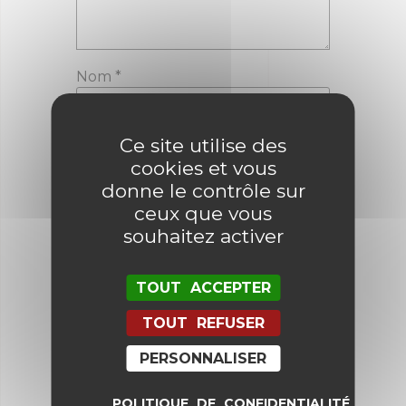
Nom
*
Ce site utilise des
E-mail
*
cookies et vous
donne le contrôle sur
ceux que vous
Enregistrer mon nom, mon e-mail
souhaitez activer
et mon site dans le navigateur
pour mon prochain commentaire.
TOUT ACCEPTER
TOUT REFUSER
PERSONNALISER
POLITIQUE DE CONFIDENTIALITÉ