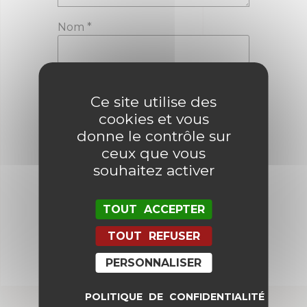
Nom
*
E-mail
*
Ce site utilise des
cookies et vous
donne le contrôle sur
Enregistrer mon nom, mon e-mail
ceux que vous
et mon site dans le navigateur
pour mon prochain commentaire.
souhaitez activer
TOUT ACCEPTER
TOUT REFUSER
PERSONNALISER
POLITIQUE DE CONFIDENTIALITÉ