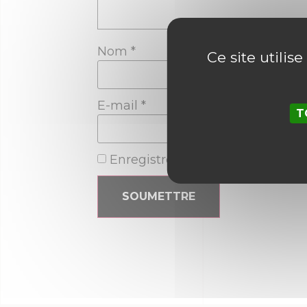
Nom
*
Ce site utilis
E-mail
*
T
Enregistrer mon nom, mon e-ma