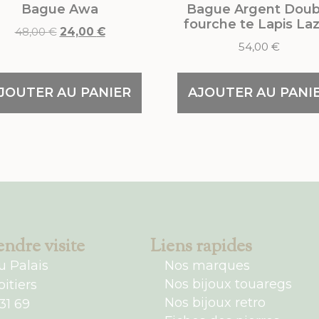
Bague Awa
Bague Argent Doub
fourche te Lapis Laz
48,00
€
24,00
€
54,00
€
JOUTER AU PANIER
AJOUTER AU PANI
ndre visite
Liens rapides
u Palais
Nos marques
Nos bijoux touaregs
itiers
Nos bijoux retro
31 69