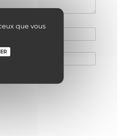
r ceux que vous
SER
hain commentaire.