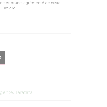
une et prune, agrémenté de cristal
a lumière.
R
rgenté
,
Taratata