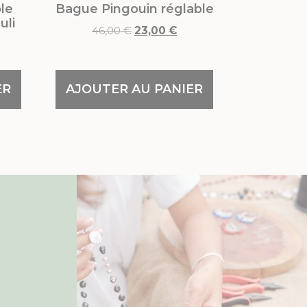
le
Bague Pingouin réglable
uli
46,00
€
23,00
€
ER
AJOUTER AU PANIER