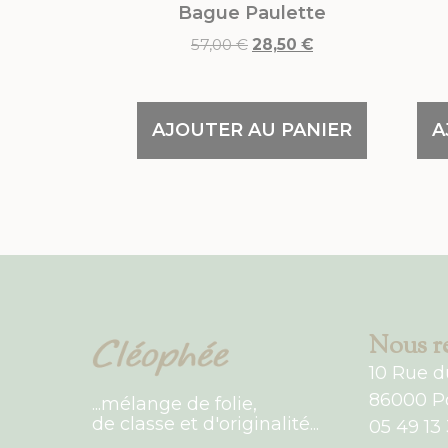
Bague Paulette
57,00
€
28,50
€
AJOUTER AU PANIER
A
Nous re
10 Rue d
86000 Po
...mélange de folie,
de classe et d'originalité...
05 49 13 