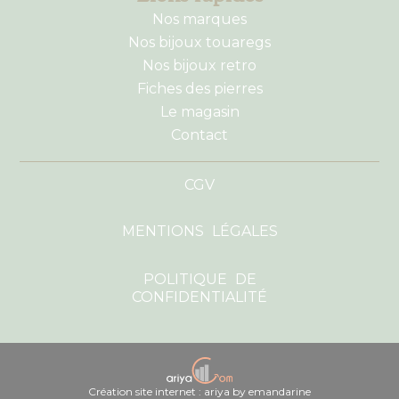
Nos marques
Nos bijoux touaregs
Nos bijoux retro
Fiches des pierres
Le magasin
Contact
CGV
MENTIONS LÉGALES
POLITIQUE DE
CONFIDENTIALITÉ
Création site internet : ariya by emandarine