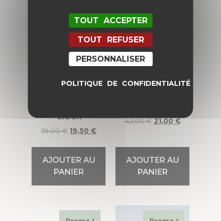
TOUT ACCEPTER
Promo !
Promo !
TOUT REFUSER
PERSONNALISER
POLITIQUE DE CONFIDENTIALITÉ
Bague Cupcake
Bague Corail
Citron
42,00
€
21,00
€
39,00
€
19,50
€
AJOUTER AU
AJOUTER AU
PANIER
PANIER