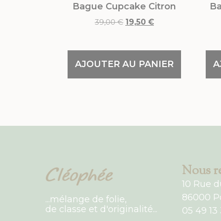
Bague Cupcake Citron
Ba
39,00
€
19,50
€
AJOUTER AU PANIER
A
Nous re
10 Rue d
86000 Po
...mélange de folie,
de classe et d'originalité...
05 49 13 