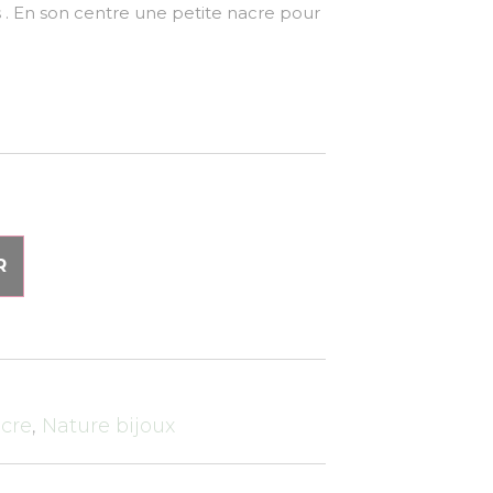
 . En son centre une petite nacre pour
R
cre
,
Nature bijoux