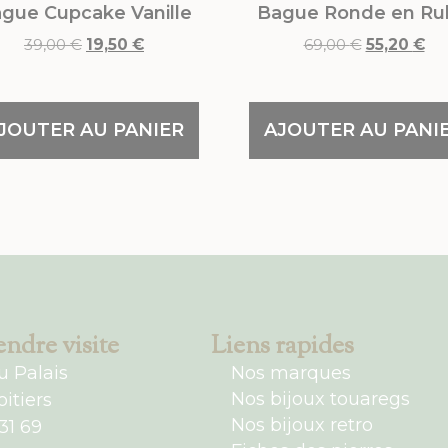
gue Cupcake Vanille
Bague Ronde en Ru
39,00
€
19,50
€
69,00
€
55,20
€
JOUTER AU PANIER
AJOUTER AU PANI
ndre visite
Liens rapides
u Palais
Nos marques
Nos bijoux touaregs
itiers
Nos bijoux retro
31 69