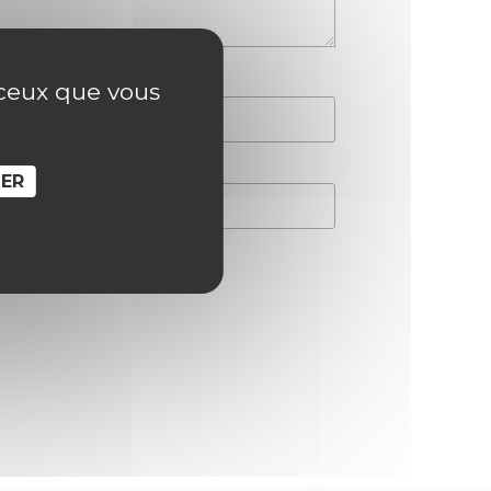
r ceux que vous
SER
hain commentaire.