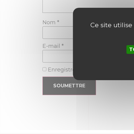
Nom
*
Ce site utilis
E-mail
*
T
Enregistrer mon nom, mon e-ma