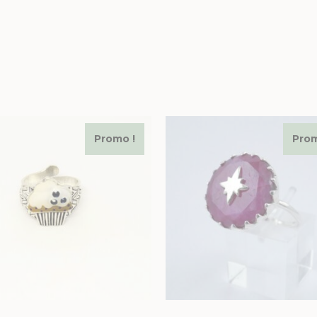
Promo !
Prom