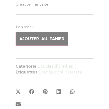
Création française
1 en stock
AJOUTER AU PANIER
Catégorie
Boucles d’oreilles
Étiquettes
Bronze doré
,
Taratata