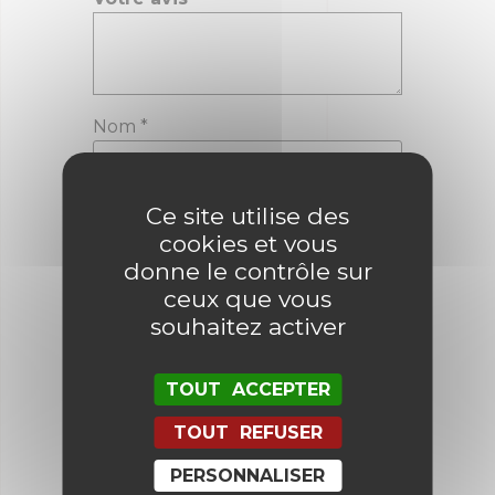
Nom
*
E-mail
*
Ce site utilise des
cookies et vous
donne le contrôle sur
ceux que vous
Enregistrer mon nom, mon e-mail
souhaitez activer
et mon site dans le navigateur
pour mon prochain commentaire.
TOUT ACCEPTER
TOUT REFUSER
PERSONNALISER