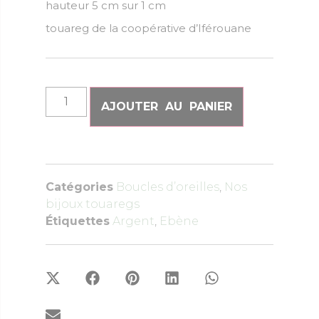
hauteur 5 cm sur 1 cm
touareg de la coopérative d’Iférouane
AJOUTER AU PANIER
Catégories
Boucles d’oreilles
,
Nos
bijoux touaregs
Étiquettes
Argent
,
Ebène