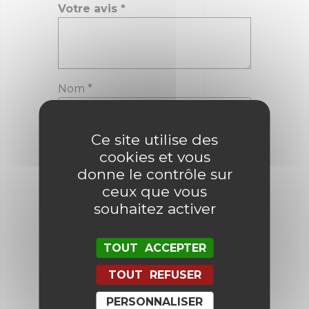
Votre avis
*
Nom
*
Ce site utilise des
E-mail
*
cookies et vous
donne le contrôle sur
ceux que vous
souhaitez activer
Enregistrer mon nom, mon e-mail
et mon site dans le navigateur
pour mon prochain commentaire.
TOUT ACCEPTER
TOUT REFUSER
PERSONNALISER