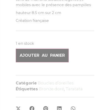
mobiles avec le présence des pampilles
hauteur 8.5 cm sur 2 cm
Création française
1 en stock
AJOUTER AU PANIER
Catégorie
Boucles d’oreilles
Étiquettes
Bronze doré
,
Taratata