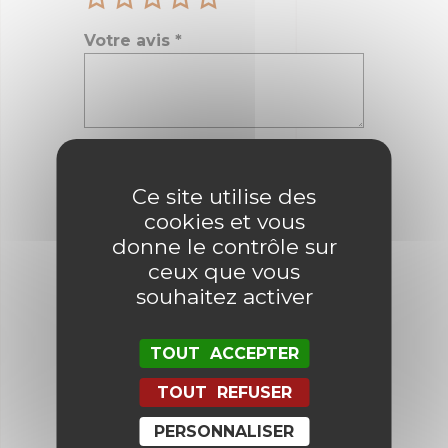
Votre avis
*
Nom
*
Ce site utilise des
cookies et vous
E-mail
*
donne le contrôle sur
ceux que vous
souhaitez activer
Enregistrer mon nom, mon e-mail
et mon site dans le navigateur
TOUT ACCEPTER
pour mon prochain commentaire.
TOUT REFUSER
PERSONNALISER