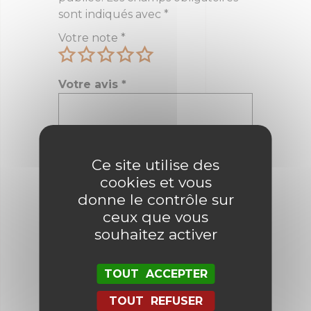
sont indiqués avec
*
Votre note
*
Votre avis
*
Ce site utilise des
Nom
*
cookies et vous
donne le contrôle sur
ceux que vous
E-mail
*
souhaitez activer
TOUT ACCEPTER
Enregistrer mon nom, mon e-mail
et mon site dans le navigateur
TOUT REFUSER
pour mon prochain commentaire.